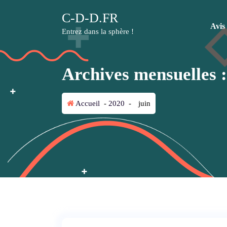
A
C-D-D.FR
l
Avis
l
Entrez dans la sphère !
e
r
a
Archives mensuelles :
u
c
o
Accueil
-
2020
-
juin
n
t
e
n
u