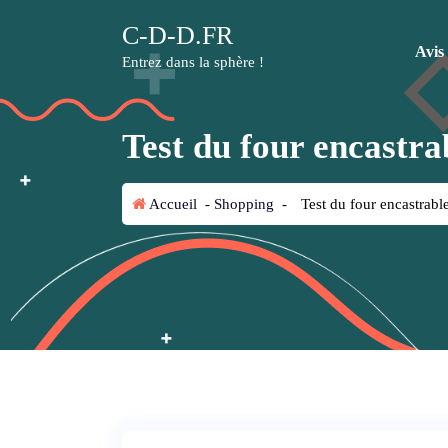
A
C-D-D.FR
l
Avis
l
Entrez dans la sphère !
e
r
a
Test du four encast
u
c
o
Accueil
-
Shopping
-
Test du four encastra
n
t
e
n
u