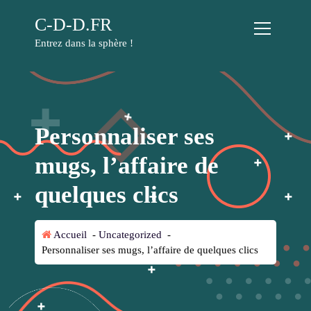
A
C-D-D.FR
l
l
Entrez dans la sphère !
e
r
a
u
c
Personnaliser ses
o
n
mugs, l’affaire de
t
e
quelques clics
n
u
Accueil
-
Uncategorized
-
Personnaliser ses mugs, l’affaire de quelques clics