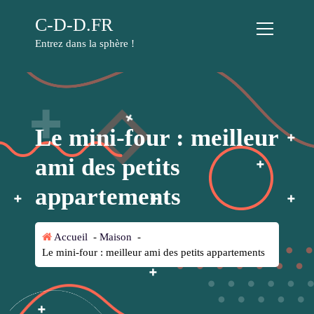
A
C-D-D.FR
l
l
Entrez dans la sphère !
e
r
a
u
c
Le mini-four : meilleur
o
n
ami des petits
t
e
appartements
n
u
Accueil
-
Maison
-
Le mini-four : meilleur ami des petits appartements